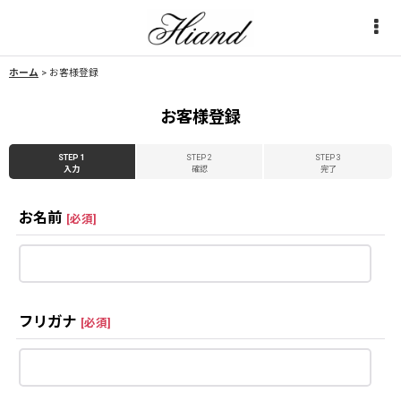
ホーム
>
お客様登録
お客様登録
STEP 1
STEP 2
STEP 3
入力
確認
完了
お名前
[
必須
]
フリガナ
[
必須
]