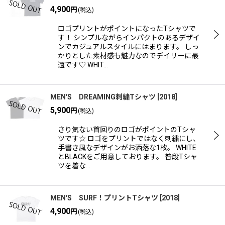
4,900
円
(税込)
並び順
:
ロゴプリントがポイントになったTシャツで
す！ シンプルながらインパクトのあるデザイ
ンでカジュアルスタイルにはまります。 しっ
絞り込む
かりとした素材感も魅力なのでデイリーに最
適です♡ WHIT…
MEN'S DREAMING刺繍Tシャツ
[
2018
]
5,900
円
(税込)
さり気ない首回りのロゴがポイントのTシャ
ツです☆ ロゴをプリントではなく刺繍にし、
手書き風なデザインがお洒落な1枚。 WHITE
とBLACKをご用意しております。 普段Tシャ
ツを着な…
MEN'S SURF！プリントTシャツ
[
2018
]
4,900
円
(税込)