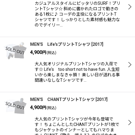
カジュアルスタイルにピッタリのSURF！プリ
ントTシャツ☆ 斜めに書かれたロゴで動きの
ある1枚に♪ コーデの主役になるプリントT
シャツです！ しっかりとした素材感も魅力な
のでデイリー…
MEN'S Life'sプリントTシャツ
[
2017
]
4,900
円
(税込)
大人気オリジナルプリントTシャツの入荷で
す☆ Life's too short not to have fun. 人生短
いから楽しまなきゃ損！ 楽しい日が送れる事
間違いなしなTシャツです…
MEN'S CHANTプリントTシャツ
[
2017
]
4,900
円
(税込)
大人気のプリントTシャツが今年も登場で
す！ ちょこんとしたCHANTプリントが1枚で
もジャケットのインナーとしてもハマりま