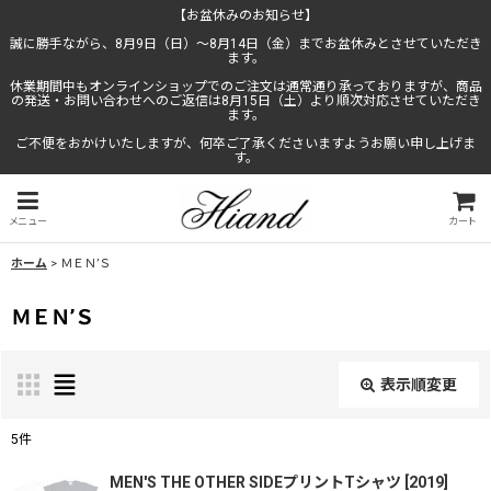
【お盆休みのお知らせ】
誠に勝手ながら、8月9日（日）〜8月14日（金）までお盆休みとさせていただき
ます。
休業期間中もオンラインショップでのご注文は通常通り承っておりますが、商品
の発送・お問い合わせへのご返信は8月15日（土）より順次対応させていただき
ます。
ご不便をおかけいたしますが、何卒ご了承くださいますようお願い申し上げま
す。
メニュー
カート
ホーム
>
ＭＥＮ’Ｓ
ＭＥＮ’Ｓ
表示順変更
閉じる
5
件
表示数
:
MEN'S THE OTHER SIDEプリントTシャツ
[
2019
]