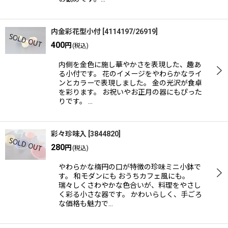
内金彩花型小付
[
4114197/26919
]
400
円
(税込)
内側を金色に施し華やかさを表現した、趣あ
る小付です。 花のイメージをやわらかなライ
ンとカラーで表現しました。 金の光沢が食卓
を彩ります。 お祝いやお正月の器にもぴった
りです。 …
彩々珍味入
[
3844820
]
280
円
(税込)
やわらかな楕円の口が特徴の珍味ミニ小鉢で
す。 和モダンにも おうちカフェ風にも。
瑞々しくさわやかな色合いが、料理をやさし
く彩る小さな器です。 かわいらしく、手ごろ
な価格も魅力で…