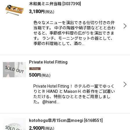
木和美ミニ弁当箱
[
3037390
]
3,180
円
(税込)
色々なメニューを演出できる仕切り付きの弁
当箱です。 中子の陶器や硝子類などとと合わ
せると、季節感や料理の広がりを演出できま
す。 ランチ、モーニングセットの器として、
季節の料理箱として、酒の…
Private Hotel Fitting
500
円
(税込)
Private Hotel Fitting！ ホテルの一室でゆっく
りと🥂 HIAND と Maison H. の新作をご試着い
ただける、特別なひとときをご用意しまし
た。 @hiand…
kotohogu皐月15cm皿moegi
[
6168551
]
2,900
円
(税込)