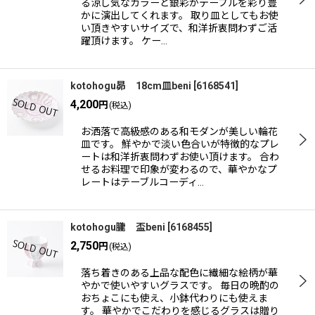
る涼し気なカラーと銀彩がテーブルを彩り豊
かに演出してくれます。 取り皿としてもお使
い頂きやすいサイズで、和洋折衷問わずご活
躍頂けます。 ケー…
kotohogu昴 18cm皿beni
[
6168541
]
4,200
円
(税込)
お洒落で高級感のある和モダンが美しい輪花
皿です。 鮮やかで淡い色合いが特徴的なプレ
ートは和洋折衷問わずお使い頂けます。 合わ
せるお料理で印象が変わるので、華やかなプ
レートはテーブルコーディ…
kotohogu朧 盃beni
[
6168455
]
2,750
円
(税込)
落ち着きのある上品な配色に繊細な絵柄が華
やかで使いやすいグラスです。 毎日の晩酌の
おちょこにも使え、小鉢代わりにも使えま
す。 華やかでこだわりを感じるグラスは贈り