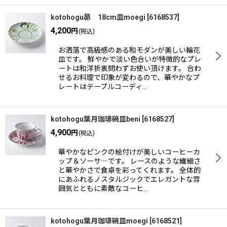
kotohogu昴 18cm皿moegi
[
6168537
]
4,200
円
(税込)
お洒落で高級感のある和モダンが美しい輪花
皿です。 鮮やかで淡い色合いが特徴的なプレ
ートは和洋折衷問わずお使い頂けます。 合わ
せるお料理で印象が変わるので、華やかなプ
レートはテーブルコーディ…
kotohogu葉月珈琲碗皿beni
[
6168527
]
4,900
円
(税込)
華やかなピンクの絵付けが美しいコーヒーカ
ップ＆ソーサ―です。 レースのような繊細さ
と華やかさで食卓を彩ってくれます。 全体的
にあふれるノスタルジックでエレガントな雰
囲気とともに素敵なコーヒ…
kotohogu葉月珈琲碗皿moegi
[
6168521
]