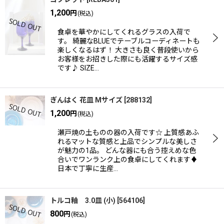
1,200
円
(税込)
食卓を華やかにしてくれるグラスの入荷で
す。 綺麗なBLUEでテーブルコーディネートも
楽しくなるはず！ 大きさも良く普段使いから
お客様をお招きした際にも活躍するサイズ感
です♪ SIZE…
ぎんはく 花皿 Mサイズ
[
288132
]
1,200
円
(税込)
瀬戸焼の土ものの器の入荷です☆ 上質感あふ
れるマットな質感と上品でシンプルな美しさ
が魅力の1品。 どんな器にも合う控えめな色
合いでワンランク上の食卓にしてくれます♦
日本で丁寧に生産…
トルコ釉 3.0皿 (小)
[
564106
]
800
円
(税込)