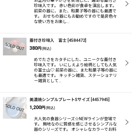
お正月の華やかさを表現した、趣ある蓋付き
珍味入です。 赤い色彩が食卓を演出します。
前菜の器に、また、和菓子等の器にも最適で
す。 おせちの器にもお勧めですので是非色々
な使い方をお楽し…
蓋付き珍味入 富士
[
4584472
]
380
円
(税込)
めでたさをカタチにした、ユニークな蓋付き
珍味入です。 いにしえより絵柄としても人気
の富士山♡ 前菜の器に、また和菓子等の器に
も最適です。 キッチン雑貨、ステーショナリ
ー雑貨として…
美濃焼シンプルプレートSサイズ
[
4457945
]
1,200
円
(税込)
大人気の食器シリーズ☆NEWラインが登場で
す。 無地なのに質感を感じさせるシンプルな
器のシリーズです。 オシャレなカラーでお料