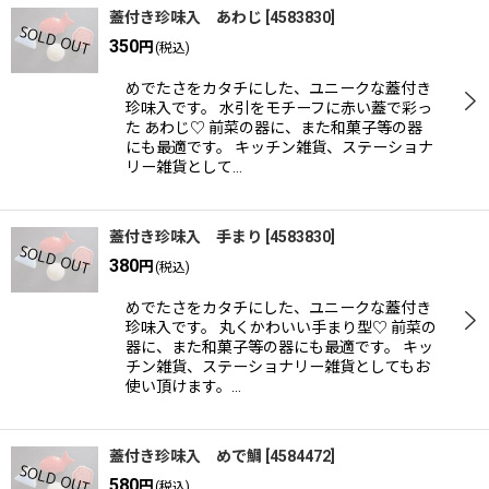
蓋付き珍味入 あわじ
[
4583830
]
350
円
(税込)
めでたさをカタチにした、ユニークな蓋付き
珍味入です。 水引をモチーフに赤い蓋で彩っ
た あわじ♡ 前菜の器に、また和菓子等の器
にも最適です。 キッチン雑貨、ステーショナ
リー雑貨として…
蓋付き珍味入 手まり
[
4583830
]
380
円
(税込)
めでたさをカタチにした、ユニークな蓋付き
珍味入です。 丸くかわいい手まり型♡ 前菜の
器に、また和菓子等の器にも最適です。 キッ
チン雑貨、ステーショナリー雑貨としてもお
使い頂けます。…
蓋付き珍味入 めで鯛
[
4584472
]
580
円
(税込)