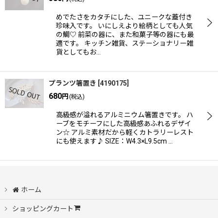
めでたさをカタチにした、ユニークな蓋付き
珍味入です。 いにしえより絵柄としても人気
の鯛♡ 前菜の器に、また和菓子等の器にも最
適です。 キッチン雑貨、ステーショナリー雑
貨としてもお…
プランツ箸置き
[
4190175
]
680
円
(税込)
高級感が溢れるアルミニウム箸置きです。 ハ
ーブをモチーフにした高級感あふれるデザイ
ン☆ アルミ素材だから軽くカトラリーレスト
にも使えます♪ SIZE：W4.3×L9.5cm …
ホーム
ショッピングカート