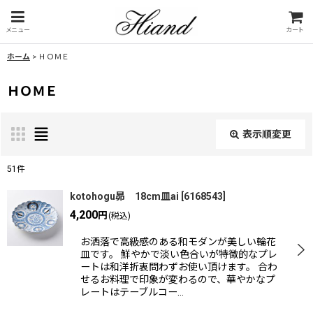
メニュー
カート
ホーム
>
ＨＯＭＥ
ＨＯＭＥ
表示順変更
閉じる
51
件
表示数
:
kotohogu昴 18cm皿ai
[
6168543
]
4,200
円
(税込)
並び順
:
お洒落で高級感のある和モダンが美しい輪花
皿です。 鮮やかで淡い色合いが特徴的なプレ
ートは和洋折衷問わずお使い頂けます。 合わ
絞り込む
せるお料理で印象が変わるので、華やかなプ
レートはテーブルコー…