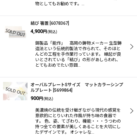
物としてもお勧めです。…
結び 箸置
[
6078367
]
4,900
円
(税込)
錫製品「能作」 高岡の鋳物メーカー 生型鋳
造法という伝統的製法で作られて、そのほと
んどの工程を手作業行っています。 縁起が良
いとされている「結び」の形があしらわれ、
とてもおめでたい雰囲…
オーバルプレートSサイズ マットカラーシンプ
ルプレート
[
5699864
]
900
円
(税込)
美濃焼の伝統を受け継ぎながら現代の感覚を
意欲的にとりいれた作風が持ち味の食器で
す。 色、姿、てざわり、機能・・・うつわの
持つ全ての要素が美しくあることを大切にし
たデザインです。 オシャレな…