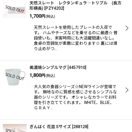
天然スレート レクタンギュラ―トリプル (長方
形横長)
[
PZY4202
]
1,700
円
(税込)
天然スレートを使用したプレートの入荷で
す。 ハムやチーズなどを乗せるのに最適☆ 普
段使いも、来客時用にも大活躍間違いなし。
食卓の雰囲気が素敵に変わります☆ 裏には滑
り止めがつ…
美濃焼シンプルマグ
[
4457910
]
1,800
円
(税込)
大人気の食器シリーズ☆NEWラインが登場で
す。 無地なのに質感を感じさせるシンプルな
器のシリーズです。 オシャレなカラーでお料
理を引き立ててくれます。 WHITE、BLUE、
ＧＲＡＹ…
ぎんはく 花皿 Sサイズ
[
288128
]