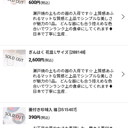
600
円
(税込)
瀬戸焼の土ものの器の入荷です☆ 上質感あふ
れるマットな質感と上品でシンプルな美しさ
が魅力の1品。 どんな器にも合う控えめな色
合いでワンランク上の食卓にしてくれます♦
日本で丁寧に生産…
ぎんはく 花皿 Lサイズ
[
288148
]
2,600
円
(税込)
瀬戸焼の土ものの器の入荷です☆ 上質感あふ
れるマットな質感と上品でシンプルな美しさ
が魅力の1品。 どんな器にも合う控えめな色
合いでワンランク上の食卓にしてくれます♦
日本で丁寧に生産…
蓋付き珍味入 福
[
3515407
]
390
円
(税込)