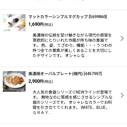
マットカラーシンプルマグカップ
[
5699860
]
1,690
円
(税込)
美濃焼の伝統を受け継ぎながら現代の感覚を
意欲的にとりいれた作風が持ち味の食器で
す。 色、姿、てざわり、機能・・・うつわの
持つ全ての要素が美しくあることを大切にし
たデザインです。 オシャレな…
美濃焼オーバルプレート(楕円)
[
4457907
]
2,900
円
(税込)
大人気の食器シリーズ☆NEWラインが登場で
す。 無地なのに質感を感じさせるシンプルな
器のシリーズです。 オシャレなカラーでお料
理を引き立ててくれます。 WHITE、BLUE、
ＧＲＡＹ…