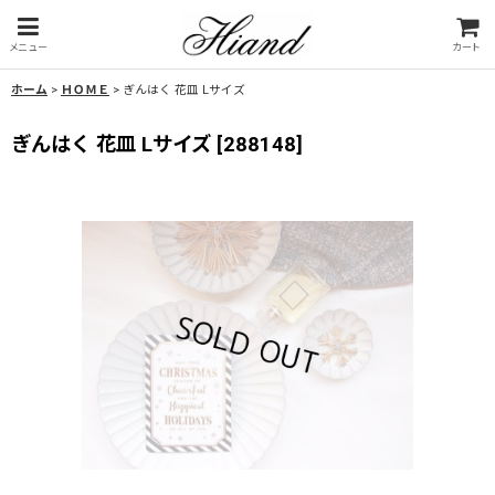
メニュー
カート
ホーム
>
ＨＯＭＥ
>
ぎんはく 花皿 Lサイズ
ぎんはく 花皿 Lサイズ
[
288148
]