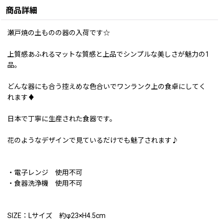
商品詳細
瀬戸焼の土ものの器の入荷です☆
上質感あふれるマットな質感と上品でシンプルな美しさが魅力の1
品。
どんな器にも合う控えめな色合いでワンランク上の食卓にしてく
れます♦
日本で丁寧に生産された食器です。
花のようなデザインで見ているだけでも魅了されます♪
・電子レンジ 使用不可
・食器洗浄機 使用不可
SIZE：Lサイズ 約φ23×H4.5cm