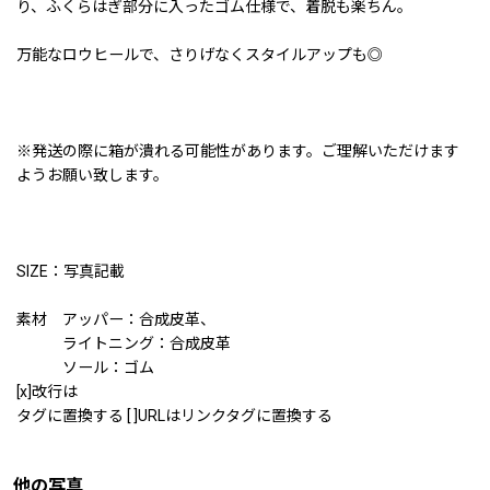
り、ふくらはぎ部分に入ったゴム仕様で、着脱も楽ちん。
万能なロウヒールで、さりげなくスタイルアップも◎
※発送の際に箱が潰れる可能性があります。ご理解いただけます
ようお願い致します。
SIZE：写真記載
素材 アッパー：合成皮革、
ライトニング：合成皮革
ソール：ゴム
[x]改行は
タグに置換する [ ]URLはリンクタグに置換する
他の写真