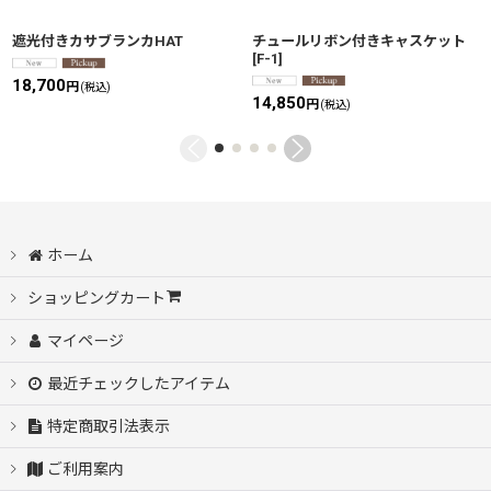
遮光付きカサブランカHAT
チュールリボン付きキャスケット
[
F-1
]
18,700
円
(税込)
14,850
円
(税込)
ホーム
ショッピングカート
マイページ
最近チェックしたアイテム
特定商取引法表示
ご利用案内