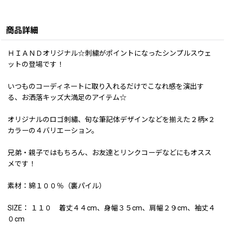
商品詳細
ＨＩＡＮＤオリジナル☆刺繍がポイントになったシンプルスウェ
ットの登場です！
いつものコーディネートに取り入れるだけでこなれ感を演出す
る、お洒落キッズ大満足のアイテム☆
オリジナルのロゴ刺繡、旬な筆記体デザインなどを揃えた２柄×２
カラーの４バリエーション。
兄弟・親子ではもちろん、お友達とリンクコーデなどにもオスス
メです！
素材：綿１００％（裏パイル）
SIZE： １１０ 着丈４４cm、身幅３５cm、肩幅２９cm、袖丈４
０cm