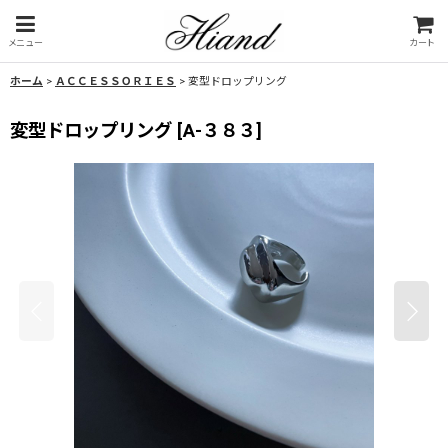
メニュー
カート
ホーム
>
ＡＣＣＥＳＳＯＲＩＥＳ
>
変型ドロップリング
変型ドロップリング
[
A-３８３
]