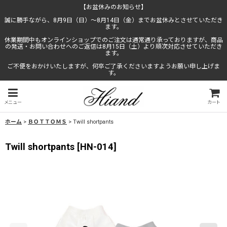
【お盆休みのお知らせ】
誠に勝手ながら、8月9日（日）〜8月14日（金）までお盆休みとさせていただき
ます。
休業期間中もオンラインショップでのご注文は通常通り承っておりますが、商品
の発送・お問い合わせへのご返信は8月15日（土）より順次対応させていただき
ます。
ご不便をおかけいたしますが、何卒ご了承くださいますようお願い申し上げま
す。
メニュー
カート
ホーム
>
ＢＯＴＴＯＭＳ
>
Twill shortpants
Twill shortpants
[
HN-014
]