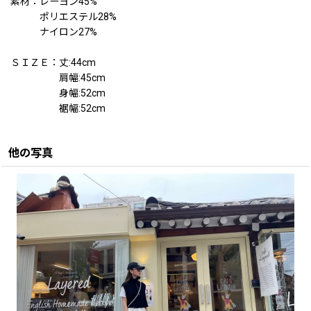
素材：レーヨン45%
ポリエステル28%
ナイロン27%
ＳＩＺＥ：丈:44cm
肩幅:45cm
身幅:52cm
裾幅:52cm
他の写真