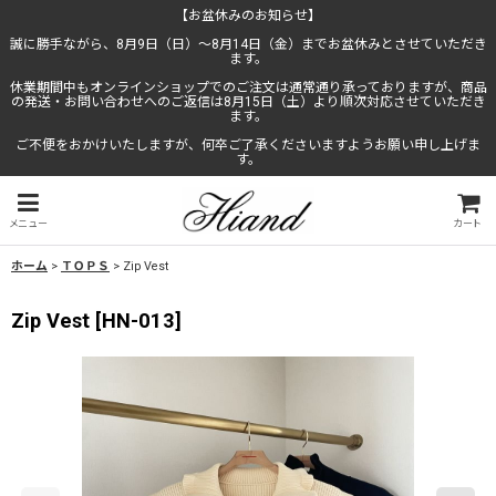
【お盆休みのお知らせ】
誠に勝手ながら、8月9日（日）〜8月14日（金）までお盆休みとさせていただき
ます。
休業期間中もオンラインショップでのご注文は通常通り承っておりますが、商品
の発送・お問い合わせへのご返信は8月15日（土）より順次対応させていただき
ます。
ご不便をおかけいたしますが、何卒ご了承くださいますようお願い申し上げま
す。
メニュー
カート
ホーム
>
ＴＯＰＳ
>
Zip Vest
Zip Vest
[
HN-013
]