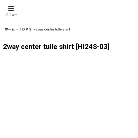
メニュー
ホーム
>
ＴＯＰＳ
>
2way center tulle shirt
2way center tulle shirt
[
HI24S-03
]