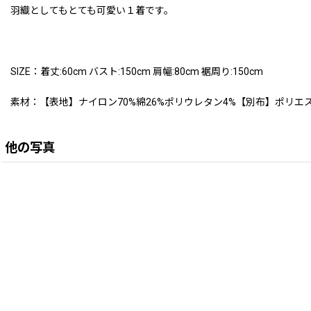
羽織としてもとても可愛い１着です。
SIZE：着丈:60cm バスト:150cm 肩幅:80cm 裾周り:150cm
素材：【表地】ナイロン70%綿26%ポリウレタン4%【別布】ポリエス
他の写真