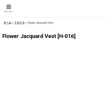
メニュー
ホーム
>
ＴＯＰＳ
>
Flower Jacquard Vest
Flower Jacquard Vest
[
H-016
]