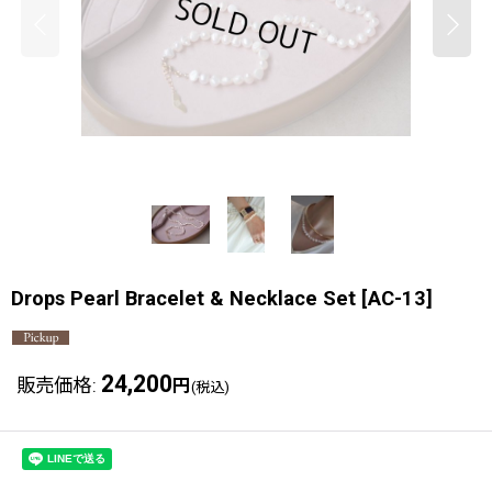
Drops Pearl Bracelet & Necklace Set
[
AC-13
]
24,200
販売価格
:
円
(税込)