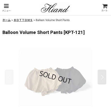
メニュー
カート
ホーム
>
ＢＯＴＴＯＭＳ
>
Balloon Volume Short Pants
Balloon Volume Short Pants
[
KPT-121
]