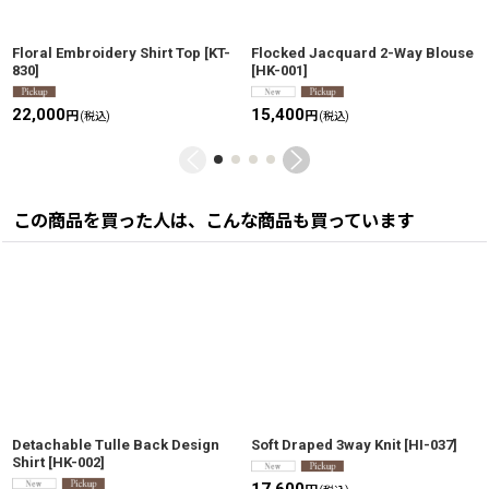
Floral Embroidery Shirt Top
[
KT-
Flocked Jacquard 2-Way Blouse
830
]
[
HK-001
]
22,000
15,400
円
円
(税込)
(税込)
この商品を買った人は、こんな商品も買っています
Detachable Tulle Back Design
Soft Draped 3way Knit
[
HI-037
]
Shirt
[
HK-002
]
17,600