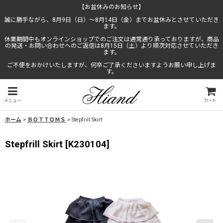
【お盆休みのお知らせ】
誠に勝手ながら、8月9日（日）〜8月14日（金）までお盆休みとさせていただき
ます。
休業期間中もオンラインショップでのご注文は通常通り承っておりますが、商品
の発送・お問い合わせへのご返信は8月15日（土）より順次対応させていただき
ます。
ご不便をおかけいたしますが、何卒ご了承くださいますようお願い申し上げま
す。
メニュー
カート
ホーム
>
ＢＯＴＴＯＭＳ
>
Stepfrill Skirt
Stepfrill Skirt
[
K230104
]