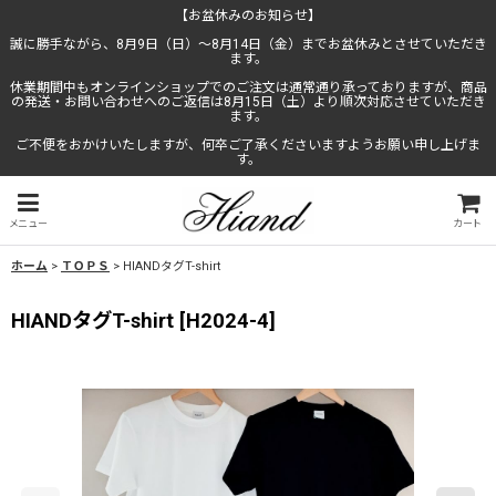
【お盆休みのお知らせ】
誠に勝手ながら、8月9日（日）〜8月14日（金）までお盆休みとさせていただき
ます。
休業期間中もオンラインショップでのご注文は通常通り承っておりますが、商品
の発送・お問い合わせへのご返信は8月15日（土）より順次対応させていただき
ます。
ご不便をおかけいたしますが、何卒ご了承くださいますようお願い申し上げま
す。
メニュー
カート
ホーム
>
ＴＯＰＳ
>
HIANDタグT-shirt
HIANDタグT-shirt
[
H2024-4
]