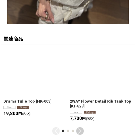
関連商品
Drama Tulle Top
[
HK-003
]
2WAY Flower Detail Rib Tank Top
[
KT-828
]
19,800
円
(税込)
7,700
円
(税込)