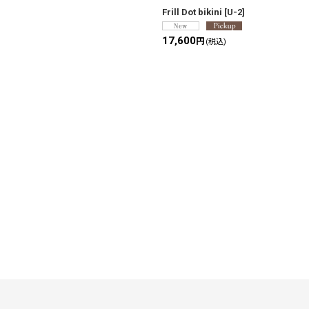
Frill Dot bikini
[
U-2
]
17,600
円
(税込)