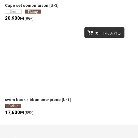
Cape set combinaison
[
U-3
]
20,900
円
(税込)
カートに入れる
swim back ribbon one-piece
[
U-1
]
17,600
円
(税込)