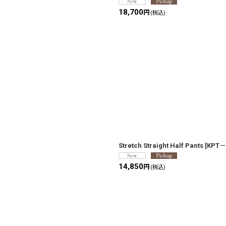
18,700
円
(税込)
Stretch Straight Half Pants
[
KPT－
14,850
円
(税込)