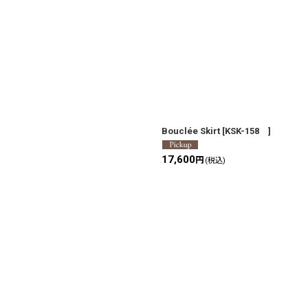
Bouclée Skirt
[
KSK-158
]
17,600
円
(税込)