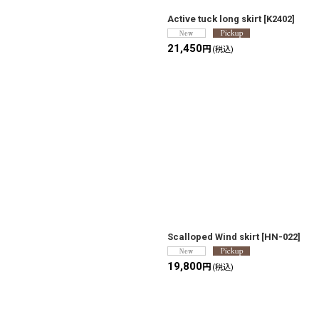
Active tuck long skirt
[
K2402
]
21,450
円
(税込)
Scalloped Wind skirt
[
HN-022
]
19,800
円
(税込)