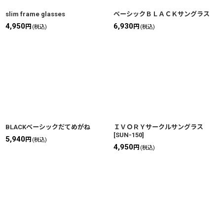
slim frame glasses
ベーシックＢＬＡＣＫサングラス
4,950
6,930
円
円
(税込)
(税込)
BLACKベーシックだてめがね
ＩＶＯＲＹサークルサングラス
[
SUN-150
]
5,940
円
(税込)
4,950
円
(税込)