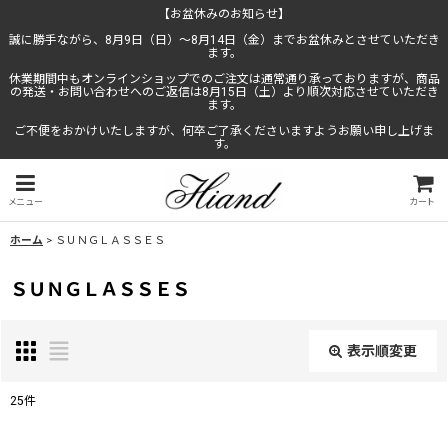
【お盆休みのお知らせ】
誠に勝手ながら、8月9日（日）〜8月14日（金）までお盆休みとさせていただき
ます。
休業期間中もオンラインショップでのご注文は通常通り承っておりますが、商品
の発送・お問い合わせへのご返信は8月15日（土）より順次対応させていただき
ます。
ご不便をおかけいたしますが、何卒ご了承くださいますようお願い申し上げま
す。
メニュー
カート
ホーム
>
ＳＵＮＧＬＡＳＳＥＳ
ＳＵＮＧＬＡＳＳＥＳ
表示順変更
閉じる
25
件
表示数
: