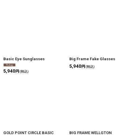
Basic Eye Sunglasses
Big Frame Fake Glasses
5,940
円
(税込)
5,940
円
(税込)
GOLD POINT CIRCLE BASIC
BIG FRAME WELLGTON