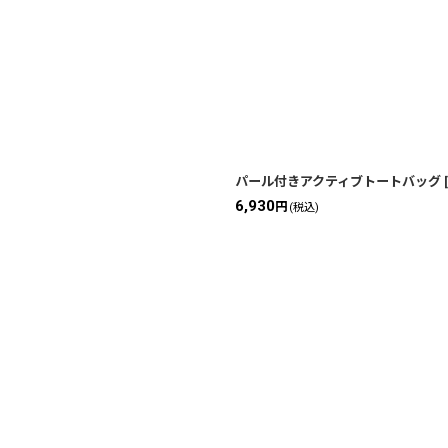
パール付きアクティブトートバッグ
[
6,930
円
(税込)