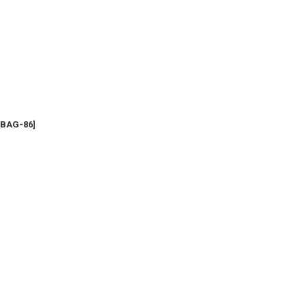
BAG-86
]