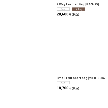
2 Way Leather Bag
[
BAG-95
]
28,600
円
(税込)
Small Frill heart bag
[
23HI-D004
]
18,700
円
(税込)