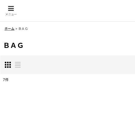
メニュー
ホーム
>
ＢＡＧ
ＢＡＧ
7
件
表示数
:
並び順
: