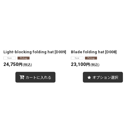
表示数
:
並び順
:
絞り込む
Light-blocking folding hat
[
D009
]
Blade folding hat
[
D008
]
24,750
23,100
円
円
(税込)
(税込)
カートに入れる
オプション選択