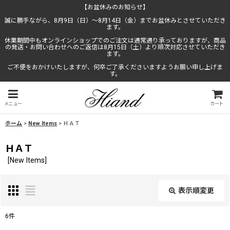
【お盆休みのお知らせ】
誠に勝手ながら、8月9日（日）〜8月14日（金）までお盆休みとさせていただき
ます。
休業期間中もオンラインショップでのご注文は通常通り承っておりますが、商品
の発送・お問い合わせへのご返信は8月15日（土）より順次対応させていただき
ます。
ご不便をおかけいたしますが、何卒ご了承くださいますようお願い申し上げま
す。
メニュー
カート
ホーム
>
New Items
>
ＨＡＴ
ＨＡＴ
[
New Items
]
表示順変更
閉じる
6
件