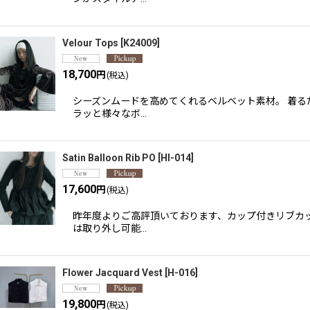
Velour Tops
[
K24009
]
18,700
円
(税込)
シーズンムードを高めてくれるベルベット素材。 着る
ラッと様々なボ…
Satin Balloon Rib PO
[
HI-014
]
17,600
円
(税込)
昨年度よりご高評頂いております、カップ付きリブカッ
は取り外し可能…
Flower Jacquard Vest
[
H-016
]
19,800
円
(税込)