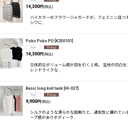
14,300
円
(税込)
バイカラーのフラワージャガードが、フェミニン且つモ
シワに…
Poko Poko PO
[
K250101
]
14,300
円
(税込)
立体的なボリューム感が目を引く１枚。 生地の凹凸
レンドライクな…
Basic long knit tank
[
HI-027
]
9,900
円
(税込)
シルクのような滑らかな肌触りと、通気性に優れてい
ープ感がありボディーラ…