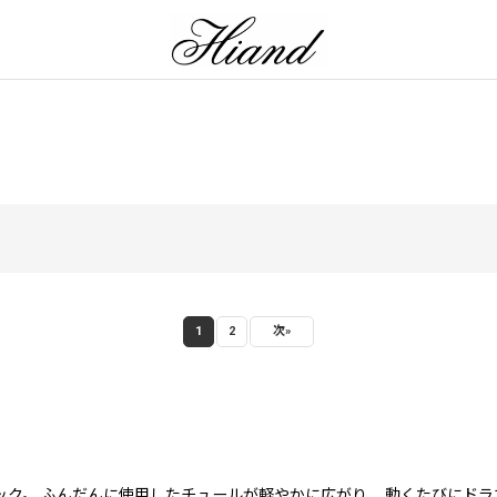
1
2
次
»
絞り込む
ク。 ふんだんに使用したチュールが軽やかに広がり、 動くたびにドラ