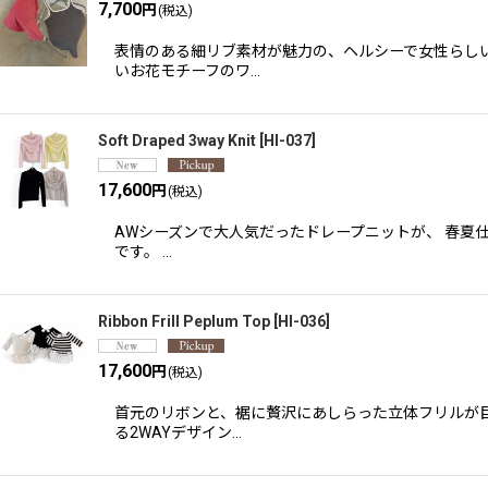
7,700
円
(税込)
表情のある細リブ素材が魅力の、ヘルシーで女性らしい
いお花モチーフのワ…
Soft Draped 3way Knit
[
HI-037
]
17,600
円
(税込)
AWシーズンで大人気だったドレープニットが、 春夏
です。 …
Ribbon Frill Peplum Top
[
HI-036
]
17,600
円
(税込)
首元のリボンと、裾に贅沢にあしらった立体フリルが目
る2WAYデザイン…