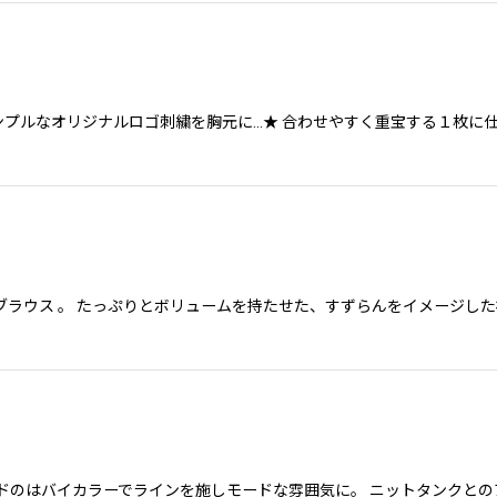
ンプルなオリジナルロゴ刺繍を胸元に…★ 合わせやすく重宝する１枚に
ラウス 。 たっぷりとボリュームを持たせた、すずらんをイメージした
ドのはバイカラーでラインを施しモードな雰囲気に。 ニットタンクとの