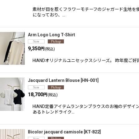
素材が目を惹くフラワーモチーフのジャガード生地を使
になっており、…
Arm Logo Long T-Shirt
9,350
円
(税込)
HIANDオリジナルユニセックスシリーズ。 昨年度ご
Jacquard Lantern Blouse
[
HN-001
]
18,700
円
(税込)
HIAND定番アイテムランタンブラウスのお袖のデザ
あるトレンドライク…
Bicolor jacquard camisole
[
KT-822
]