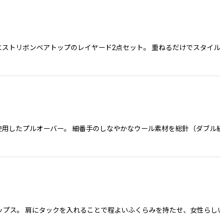
ブトップスとウエストリボンベアトップのレイヤード2点セット。 重ねるだけで
使用したプルオーバー。 細番手のしなやかなウール素材を総針（ダブ
ップス。 肩にタックを入れることで程よいふくらみを持たせ、女性らし