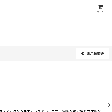
カート
表示順変更
閉じる
マティックなシルエットを演出します。 繊細な透け感と立体的な