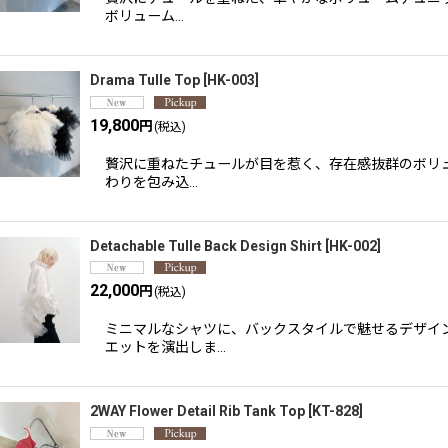
ボリューム…
Drama Tulle Top
[
HK-003
]
19,800
円
(税込)
贅沢に重ねたチュールが目を惹く、存在感抜群のボリュ
わりを包み込…
Detachable Tulle Back Design Shirt
[
HK-002
]
22,000
円
(税込)
ミニマルなシャツに、バックスタイルで魅せるデザイン
エットを演出しま…
2WAY Flower Detail Rib Tank Top
[
KT-828
]