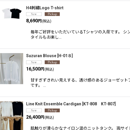
H4刺繡Logo T-shirt
8,690
円
(税込)
毎年ご好評をいただいているTシャツの入荷です。 シ
タイルもお楽し…
Suzuran Blouse
[
H-01８
]
16,500
円
(税込)
甘すぎずきれい見えする、透け感のあるジョーゼットブ
です。 …
Line Knit Ensemble Cardigan
[
KT-808 KT-807
]
26,400
円
(税込)
肌触りが滑らかなナイロン混のニットタンク。 両サイ