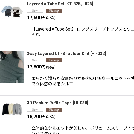
Layered × Tube Set
[
KT-825、826
]
17,600
円
(税込)
【Layered × Tube Set】 ロングスリー
それ…
3way Layered Off-Shoulder Knit
[
HI-032
]
17,600
円
(税込)
柔らかく滑らかな肌触りが魅力の14Gウールニットを
で立体感のあるシルエ…
3D Peplum Ruffle Tops
[
HI-030
]
18,700
円
(税込)
立体的なシルエットが美しい、ボリュームスリーブト
ンがスタイルア…