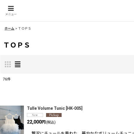
メニュー
ホーム
>
ＴＯＰＳ
ＴＯＰＳ
76
件
表示数
:
並び順
:
Tulle Volume Tunic
[
HK-005
]
22,000
円
(税込)
贅沢にチュールを重ねた、華やかなボリュームチュニッ